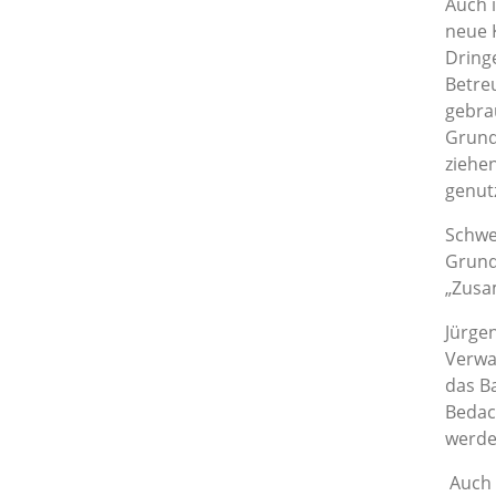
Auch 
neue K
Dring
Betre
gebra
Grund
ziehe
genutz
Schwer
Grund
„Zusa
Jürge
Verwa
das B
Bedac
werde
Auch 