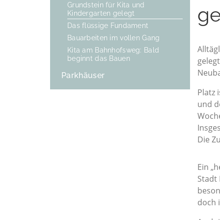
Grundstein für Kita und
ge
Kindergarten gelegt
Das flüssige Fundament
Bauarbeiten im vollen Gang
Alltäg
Kita am Bahnhofsweg: Bald
beginnt das Bauen
geleg
Neuba
Parkhäuser
Platz 
und d
Woche
Insges
Die Z
Ein „h
Stadt
beson
doch 