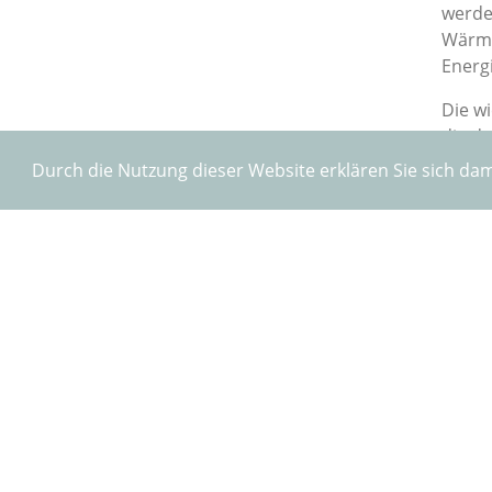
werde
Wärme
Energ
Die wi
die de
gemal
Durch die Nutzung dieser Website erklären Sie sich da
Infor
Bürger
Kinde
Ende 
entwi
Kinde
unden
biete