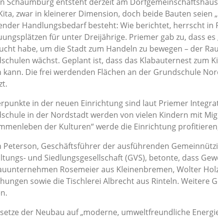
in Schaumburg entsteht derzeit am Dorfgemeinschaftshaus
ita, zwar in kleinerer Dimension, doch beide Bauten seien 
ender Handlungsbedarf besteht: Wie berichtet, herrscht in 
uungsplätzen für unter Dreijährige. Priemer gab zu, dass e
ucht habe, um die Stadt zum Handeln zu bewegen – der Rau
schulen wächst. Geplant ist, dass das Klabauternest zum 
n kann. Die frei werdenden Flächen an der Grundschule No
t.
punkte in der neuen Einrichtung sind laut Priemer Integrat
schule in der Nordstadt werden von vielen Kindern mit Mi
mmenleben der Kulturen“ werde die Einrichtung profitieren,
n Peterson, Geschäftsführer der ausführenden Gemeinnütz
ltungs- und Siedlungsgesellschaft (GVS), betonte, dass Ge
auunternehmen Rosemeier aus Kleinenbremen, Wolter Holz
hungen sowie die Tischlerei Albrecht aus Rinteln. Weiter
n.
setze der Neubau auf „moderne, umweltfreundliche Energie