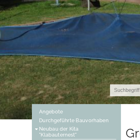
Angebote
Durchgeführte Bauvorhaben
Gr
Neubau der Kita
"Klabauternest"