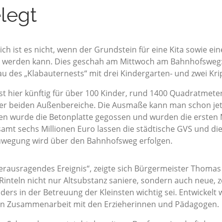
legt
lich ist es nicht, wenn der Grundstein für eine Kita sowie 
t werden kann. Dies geschah am Mittwoch am Bahnhofsweg: H
u des „Klabauternests“ mit drei Kindergarten- und zwei Kr
ist hier künftig für über 100 Kinder, rund 1400 Quadratmet
er beiden Außenbereiche. Die Ausmaße kann man schon jetz
n wurde die Betonplatte gegossen und wurden die ersten
amt sechs Millionen Euro lassen die städtische GVS und die 
uwegung wird über den Bahnhofsweg erfolgen.
erausragendes Ereignis“, zeigte sich Bürgermeister Thomas 
 Rinteln nicht nur Altsubstanz saniere, sondern auch neue,
ders in der Betreuung der Kleinsten wichtig sei. Entwickelt
in Zusammenarbeit mit den Erzieherinnen und Pädagogen.